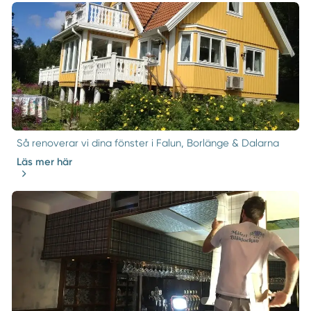
Så renoverar vi dina fönster i Falun, Borlänge & Dalarna
Läs mer här